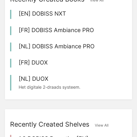
View All
[EN] DOBISS NXT
[FR] DOBISS Ambiance PRO
[NL] DOBISS Ambiance PRO
[FR] DUOX
[NL] DUOX
Het digitale 2-draads systeem.
Recently Created Shelves
View All