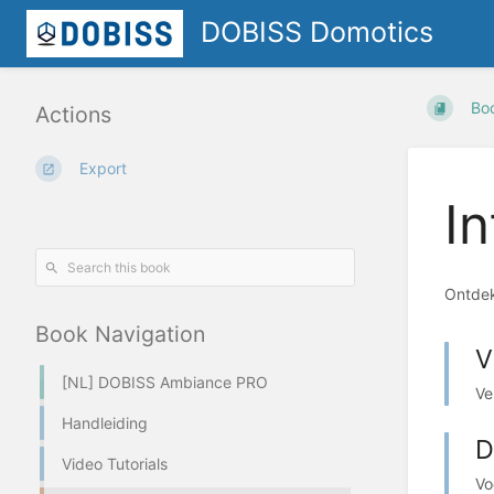
DOBISS Domotics
Bo
Actions
Export
I
Ontdek
Book Navigation
V
[NL] DOBISS Ambiance PRO
Ve
Handleiding
D
Video Tutorials
Vo