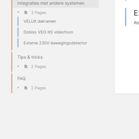
Integraties met andere systemen
E
3 Pages
VELUX dakramen
Al
Dobiss VEO-XS videofoon
Externe 230V-bewegingsdetector
Tips & tricks
2 Pages
FAQ
2 Pages